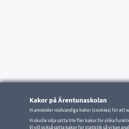
Kakor på Ärentunaskolan
Vi använder nödvändiga kakor (cookies) för att 
Vi skulle vilja sätta lite fler kakor för olika fu
Vi vill också sätta kakor för statistik så vi kan 