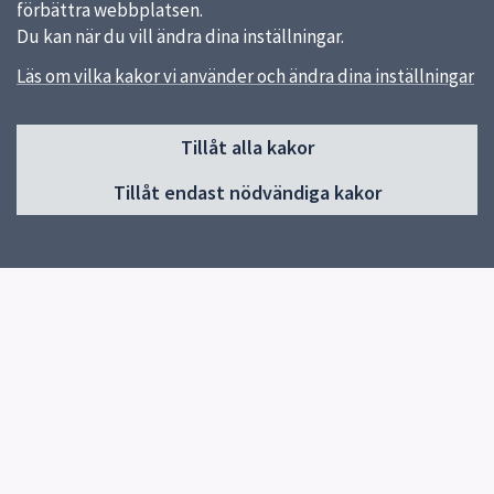
förbättra webbplatsen.
Du kan när du vill ändra dina inställningar.
Läs om vilka kakor vi använder och ändra dina inställningar
Sidfot
Tillåt alla kakor
Huvudmeny
Tillåt endast nödvändiga kakor
Start
Om skolan
Kontakt
Elevhälsa & SYV
Snabblänkar
Uppsala kommun
Skolverket