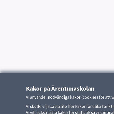
Kakor på Ärentunaskolan
Vi använder nödvändiga kakor (cookies) för att 
Vi skulle vilja sätta lite fler kakor för olika fu
Vi vill också sätta kakor för statistik så vi kan 