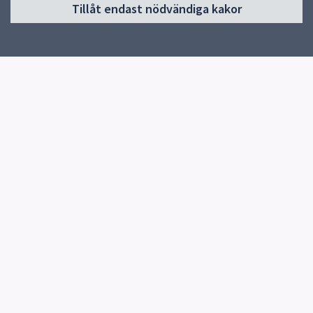
Tillåt endast nödvändiga kakor
Start
Om skolan
Kontakt
Elevhälsa & SYV
Snabblänkar
Uppsala kommun
Skolverket
Kontakt
Expeditionen
018-727 77 75
Skicka e-post
Fler kontaktvägar